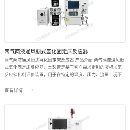
两气两液通风橱式氢化固定床反应器
两气两液通风橱式氢化固定床反应器 产品介绍 两气两液通风橱
式氢化固定床反应器，本装置是基于客户需求定制的液相加氢
反应催化剂评价装置，用于在特定的温度、压力、流量工况下
考察与评价催化剂性能。该装置基于数百个案例，形成的成熟
方案设计、国内外一线供应商的可靠配件、很小的系统死体
查看详情
积，并且能够实现对实验条件的精准控制。对温度、压力进行
两级安全连锁设定，并设置有安全阀卸放与紧急切断主路气源
的安全...