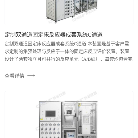
定制双通道固定床反应器成套系统C通道
定制双通道固定床反应器成套系统C通道 本装置是基于客户需
求定制的集预处理与反应于一体的固定床反应评价装置。装置
设计了两套独立且可并行的反应单元（A/B线），每套均包含完
整的原料气脱硫、干燥、预热、反应及产物分离系统。该装置
能够在高温（1000℃）、高压（10MPa）的严苛条件下，对含
查看详情
硫等杂质的原料气进行净化处理，并同步进行催化剂性能评
价，是进行复杂、长周期工业催化过程研究的理想平台。 ...