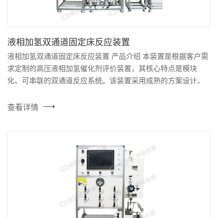
液相加氢双通道固定床反应装置
液相加氢双通道固定床反应装置 产品介绍 本装置是根据客户需
求定制的高压液相加氢催化剂评价装置，其核心特点是模块
化、可串联的双通道反应系统。该装置采用成熟的方案设计、
可靠的品牌配件，确保高精度控制和极小的系统死体积。系统
对温度、压力设有两级安全连锁，并配有安全阀和紧急切断功
查看详情
能。采用分布式控制系统，可在局域网环境下通过个人电脑
（Windows）或手机（安卓）远程查看和操控。设备采用模块化
设计，便...