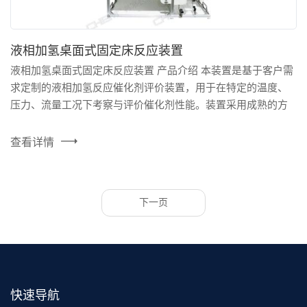
液相加氢桌面式固定床反应装置
液相加氢桌面式固定床反应装置 产品介绍 本装置是基于客户需
求定制的液相加氢反应催化剂评价装置，用于在特定的温度、
压力、流量工况下考察与评价催化剂性能。装置采用成熟的方
案设计、可靠的配件、极小的系统死体积，能够实现对实验条
件的精准控制。采用模块化桌面式设计，结构紧凑，可灵活移
查看详情
动。 产品特点 1、精准控制与高效混合：配备高精度气体质量
流量控制器（MFC）和双柱塞计量泵，实现...
下一页
快速导航