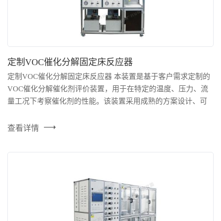
定制VOC催化分解固定床反应器
定制VOC催化分解固定床反应器 本装置是基于客户需求定制的
VOC催化分解催化剂评价装置，用于在特定的温度、压力、流
量工况下考察催化剂的性能。该装置采用成熟的方案设计、可
靠的配件、极小的系统死体积，能够实现对实验条件的精准控
制。对温度、压力进行两级安全连锁设定，并设有安全阀与紧
查看详情
急切断功能。设备采用分布式控制系统，稳定性高，支持在局
域网环境下通过个人电脑（Windows系统）或手机（安卓系统）
进行远程参数...