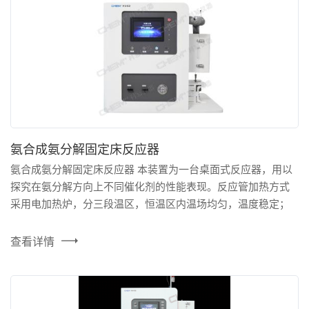
在线留言
氨合成氨分解固定床反应器
氨合成氨分解固定床反应器 本装置为一台桌面式反应器，用以
探究在氨分解方向上不同催化剂的性能表现。反应管加热方式
采用电加热炉，分三段温区，恒温区内温场均匀，温度稳定；
实时监测压力，温度，设有一级/二级报警联控，超温超压自动
触发保护动作，保障实验安全，支持远程操控。 产品特点 1、
查看详情
10.1”TFT液晶显示触控屏，可直观反馈设备运行状态，更加简
洁的操作界面，更高集成度的控制面板，更清晰的过程动...