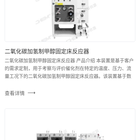
二氧化碳加氢制甲醇固定床反应器
二氧化碳加氢制甲醇固定床反应器 产品介绍 本装置是基于客户
的需求定制，用于考察与评价催化剂在特定的温度、压力、流
量工况下的二氧化碳加氢制甲醇固定床反应器。该装置基于数
百个案例，形成的成熟方案设计、国内外一线供应商的可靠配
件、很小的系统死体积，并且能够实现对实验条件的精准控
查看详情
制。对温度、压力进行两级安全连锁设定，并设置有安全阀卸
放与紧急切断主路气源的安全设计。设备采用分布式控...