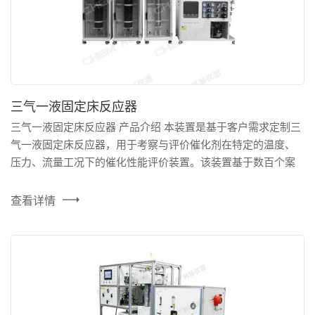
三气一液固定床反应器
三气一液固定床反应器 产品介绍 本装置是基于客户需求定制三
气一液固定床反应器，用于考察与评价催化剂在特定的温度、
压力、流量工况下的催化性能评价装置。该装置基于数百个案
例，形成的成熟方案设计、国内外一线供应商的可靠配件、很
小的系统死体积，并且能够实现对实验条件的精准控制。对温
查看详情
度、压力进行两级安全连锁设定，并设置有安全阀卸放与紧急
切断主路气源的安全设计。设备采用分布式控制系统解决...