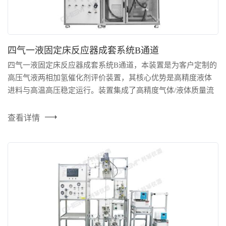
四气一液固定床反应器成套系统B通道
四气一液固定床反应器成套系统B通道，本装置是为客户定制的
高压气液两相加氢催化剂评价装置，其核心优势是高精度液体
进料与高温高压稳定运行。装置集成了高精度气体/液体质量流
量控制、高效预热汽化、高温反应、冷凝分离及自动化控制与
安全联锁系统，适用于在高压（10MPa）、高温（＜1000℃）
查看详情
条件下，对需要精确控制气液反应物的复杂催化过程进行深入
研究。 产品特点 1、高精度、可灵活扩展的气液进料...