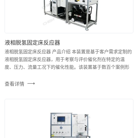
液相脱氢固定床反应器
液相脱氢固定床反应器 产品介绍 本装置是基于客户需求定制的
液相脱氢固定床反应器，用于考察与评价催化剂在特定的温
度、压力、流量工况下的催化性能。该装置基于数百个案例形
成的成熟方案设计、国内外一线供应商的可靠配件、极小的系
统死体积，并且能够实现对实验条件的精准控制。对温度、压
查看详情
力进行两级安全连锁设定，并设置有安全阀卸放和紧急切断设
备电源、气源的安全设计。设备采用分布式控制系统解决方
案，具有...