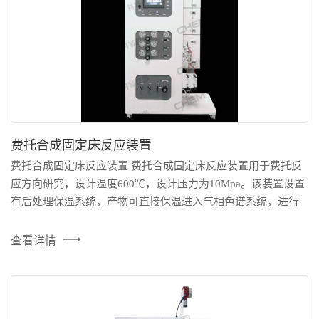
费托合成固定床反应装置
费托合成固定床反应装置 费托合成固定床反应装置用于费托反
应方向研究，设计温度600℃，设计压力为10Mpa。该装置设置
有后处理保温系统，产物可直接保温进入气相色谱系统，进行
高效准备地在线分析。 产品特点： 1.配套气源二级减压阀，方
便连接气源实现进气压力控制； 2.设计温度600℃，设计压力
查看详情
10Mpa； 3.配装保温箱，保温箱内温场均匀，稳定，可保证产
物经过背压阀等部件的时候不发...