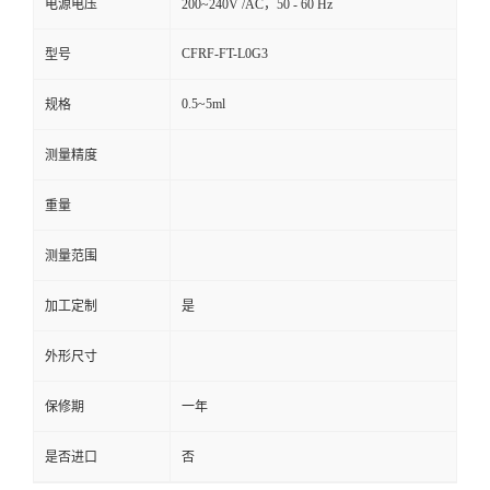
电源电压
200~240V /AC，50 - 60 Hz
CFRF-FT-L0G3
型号
0.5~5ml
规格
测量精度
重量
测量范围
加工定制
是
外形尺寸
保修期
一年
是否进口
否