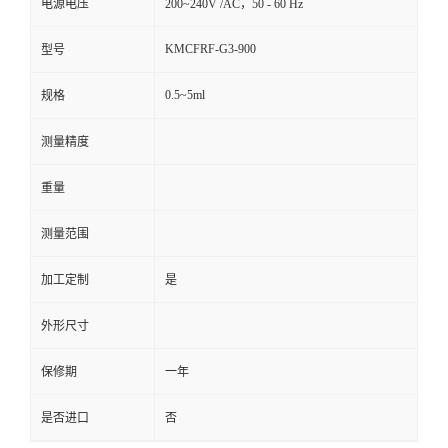
电源电压
200~240V /AC，50 - 60 Hz
KMCFRF-G3-900
型号
0.5~5ml
规格
测量精度
重量
测量范围
加工定制
是
外形尺寸
保修期
一年
是否进口
否