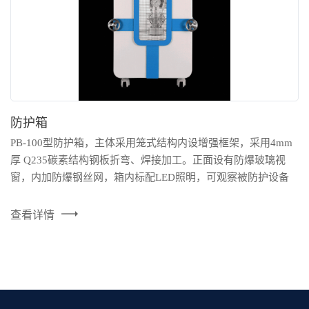
防护箱
PB-100型防护箱，主体采用笼式结构内设增强框架，采用4mm
厚 Q235碳素结构钢板折弯、焊接加工。正面设有防爆玻璃视
窗，内加防爆钢丝网，箱内标配LED照明，可观察被防护设备
工作状态；移动式设备平台，方便使用。 产品特点： 主体结构
采用笼式结构-更安全； 定向爆破设计，承压容器失效时，定向
查看详情
泄压释放（朝后，无人方向）； 防爆视窗、LED照明； 高危设
备使用得到有效防护； 适...