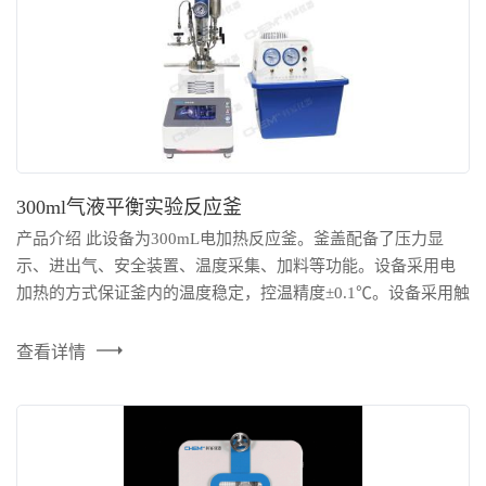
300ml气液平衡实验反应釜
产品介绍 此设备为300mL电加热反应釜。釜盖配备了压力显
示、进出气、安全装置、温度采集、加料等功能。设备采用电
加热的方式保证釜内的温度稳定，控温精度±0.1℃。设备采用触
控屏并搭载操控软件，实时显示并记录釜内温度、压力、搅拌
等数据，并配有压力、温度分级报警、过程数据记录与传输、
查看详情
各数据历史趋势统计等功能，也可在电脑或手机App操作。 产
品特点 1、设计温度100℃，设计压力1MPa，控温精...