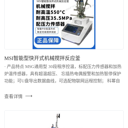
MSI智能型快开式机械搅拌反应釜
· 产品特点 MSG通用型 30段程序控温，标配压力传感器和加热
炉温传感器，具有超温超压、 忘插热电偶报警和加热智停保护
功能；可U盘导出数据曲线，可选配物联网远程控制； 科幂自
研高性能磁力耦合器，350℃以下釜无需冷却水。可选配多种搅
拌桨型。 MSI智能型 在MSG系列基础上，增加了科幂...
查看详情