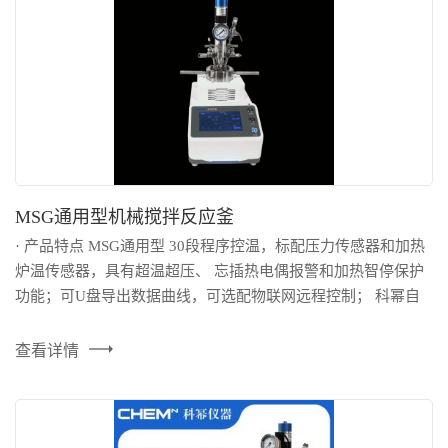
在线留言
MSG通用型机械搅拌反应釜
· 产品特点 MSG通用型 30段程序控温，标配压力传感器和加热
炉温传感器，具有超温超压、 忘插热电偶报警和加热智停保护
功能；可U盘导出数据曲线，可选配物联网远程控制； 科幂自
研高性能磁力耦合器，350℃以下釜无需冷却水。可选配多种搅
拌桨型。 MSI...
查看详情