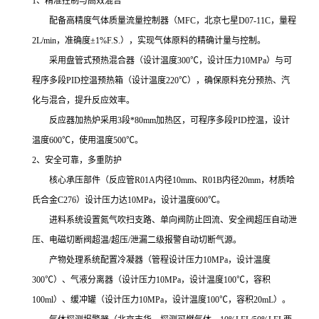
1、精准控制与高效混合
配备高精度气体质量流量控制器（MFC，北京七星D07-11C，量程
2L/min，准确度±1%F.S.），实现气体原料的精确计量与控制。
采用盘管式预热混合器（设计温度300℃，设计压力10MPa）与可
程序多段PID控温预热箱（设计温度220℃），确保原料充分预热、汽
化与混合，提升反应效率。
反应器加热炉采用3段*80mm加热区，可程序多段PID控温，设计
温度600℃，使用温度500℃。
2、安全可靠，多重防护
核心承压部件（反应管R01A内径10mm、R01B内径20mm，材质哈
氏合金C276）设计压力达10MPa，设计温度600℃。
进料系统设置氮气吹扫支路、单向阀防止回流、安全阀超压自动泄
压、电磁切断阀超温/超压/泄漏二级报警自动切断气源。
产物处理系统配置冷凝器（管程设计压力10MPa，设计温度
300℃）、气液分离器（设计压力10MPa，设计温度100℃，容积
100ml）、缓冲罐（设计压力10MPa，设计温度100℃，容积20mL）。