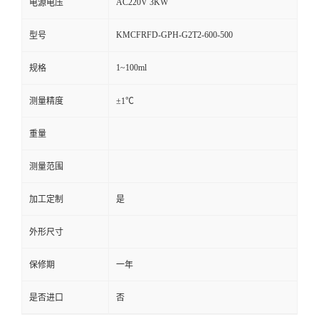
AC220V 3KW
电源电压
KMCFRFD-GPH-G2T2-600-500
型号
1~100ml
规格
测量精度
±1℃
重量
测量范围
加工定制
是
外形尺寸
保修期
一年
是否进口
否