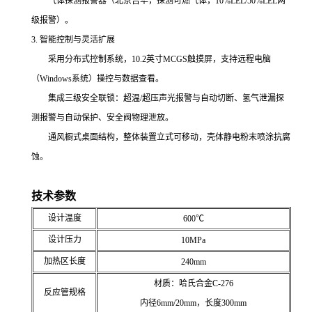
气体探测报警器（北京吉华，探测可燃气体，10%LEL/50%LEL两
级报警）。
3. 智能控制与灵活扩展
采用分布式控制系统，10.2英寸MCGS触摸屏，支持远程电脑
（Windows系统）操控与数据查看。
集成三级安全联锁：超温/超压声光报警与自动切断、氢气泄漏探
测报警与自动保护、安全阀物理泄放。
通风橱式桌面结构，整体装置立式可移动，壳体静电粉末喷涂抗腐
蚀。
技术参数
设计温度
600℃
设计压力
10MPa
加热区长度
240mm
材质：哈氏合金C-276
反应管规格
内径6mm/20mm，长度300mm