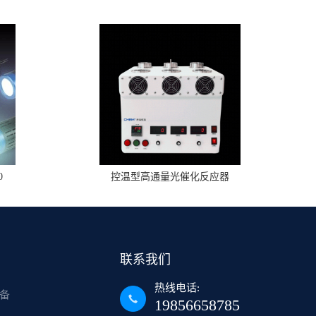
0
控温型高通量光催化反应器
联系我们
热线电话:
备
19856658785