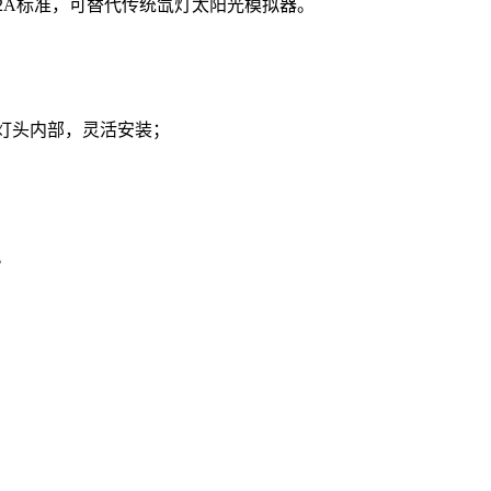
2A标准，可替代传统氙灯太阳光模拟器。
于灯头内部，灵活安装；
；
。