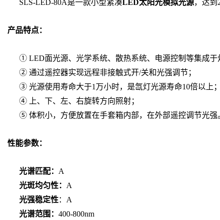
SLS-LED-80A是一款小型紧凑
LED太阳光模拟光源
，达到
产品特点：
① LED面光源、光学系统、散热系统、电源控制等集成
② 通过遥控器实现远程非接触式开/关和光强调节；
③ 光源使用寿命大于1万小时，是氙灯光源寿命10倍以上
④ 上、下、左、右旋转方向照射；
⑤ 体积小，方便放置在手套箱内部，在外部遥控调节光强
性能参数：
光谱匹配：
A
光斑均匀性：
A
光强稳定性
：A
光谱范围：
400-800nm