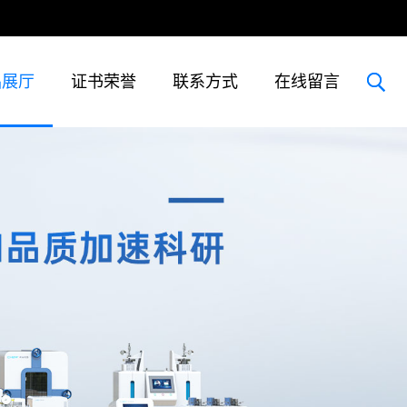
品展厅
证书荣誉
联系方式
在线留言