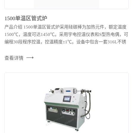
1500单温区管式炉
产品介绍 1500单温区管式炉采用硅碳棒为加热元件，额定温度
1500℃，温度可达1450℃。采用宇电控温仪表和S型热电偶，可
编程30段程序控温，控温精度±1℃。设备中包含一套316L不锈
钢快开法兰，双环密封技术，可应用于CVD实验、荧光粉制
备、真空或气氛下材料烧结、基片镀膜等实验环境。 型号：
查看详情
TFH-1500-50-260 设计温度：1450°C (短期) 额定温度：1400°C
推荐升温速率：≤10°C/min ...