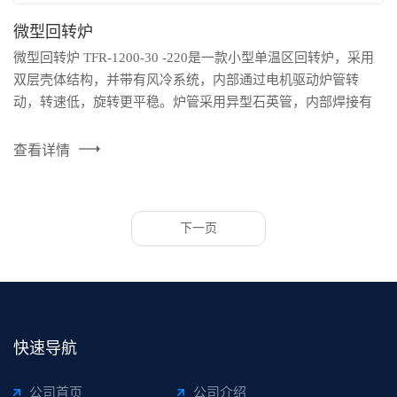
微型回转炉
微型回转炉 TFR-1200-30 -220是一款小型单温区回转炉，采用
双层壳体结构，并带有风冷系统，内部通过电机驱动炉管转
动，转速低，旋转更平稳。炉管采用异型石英管，内部焊接有
扬料板，可使粉体烧结更加充分和均匀。 产品参数 型号：TFR
- 1200 - 30 -220 适配电源：AC220V 50/60Hz 设计温度：
查看详情
1200℃（短期） 额定温度：1100℃ 推荐升温速率：≤10℃/min
控温精...
下一页
快速导航
公司首页
公司介绍