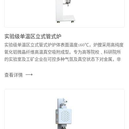
实验级单温区立式管式炉
实验级单温区立式管式炉炉体表面温度≤60℃，炉膛采用高纯度
氧化铝微晶纤维高温真空吸附成型。专为高等院校﹑科研院所
的实验室及工矿企业在可控多种气氛及真空状态下对金属，非
金属及其它化合物进行烧结﹑熔化﹑分析而研制的专用理想设
备。 技术参数： 项目/型号：TFV-1200 - 50- 440 产品尺寸： ①
查看详情
炉管外径: 50mm、内径:44mm ②中间布风板：孔径0.1mm ③外
形尺寸：460*40...