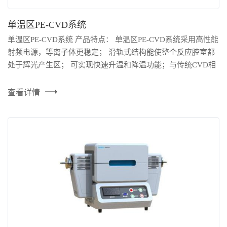
单温区PE-CVD系统
单温区PE-CVD系统 产品特点： 单温区PE-CVD系统采用高性能
射频电源，等离子体更稳定； 滑轨式结构能使整个反应腔室都
处于辉光产生区； 可实现快速升温和降温功能；与传统CVD相
比较，生长温度更低。 技术参数 型号：TFE - 1200 - 50 - 220
设计温度：1150℃（短期） 额定温度：1100℃ 推荐升温速率：
查看详情
≤10℃/min ...