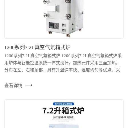
1200系列7.2L真空气氛箱式炉
1200系列7.2L真空气氛箱式炉 1200系列7.2L真空气氛箱式炉采
用炉体与智能控温系统一体式设计。加热元件采用三面加热，
分布在左、右和顶部，具有升温速率快、温度均匀等优点。采
用数显仪表，控温精度高，可减少人为操作误差，提高工作效
率。此外设备还配备急停按钮，超温报警功能，提高了设备使
查看详情
用的安全性。加热腔室可用于真空或气氛环境下的物料焙烧。
产品参数： 项目/ 型号：BFV-1200-7.2L ...