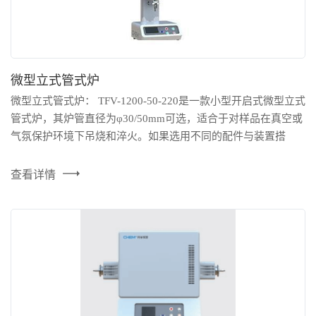
微型立式管式炉
微型立式管式炉： TFV-1200-50-220是一款小型开启式微型立式
管式炉，其炉管直径为φ30/50mm可选，适合于对样品在真空或
气氛保护环境下吊烧和淬火。如果选用不同的配件与装置搭
配，其也可以当作一款流化床立式管式炉来使用，可专门针对
粉末表面沉积的CVD实验，此时，在高纯石英炉管内部嵌有石
查看详情
英砂芯，其孔径在5-15um内。烧结的粉末放置在砂芯层上，气
体从炉管下端法兰处通入，通过砂芯层使样品颗粒在气流的带
动下悬浮在加...