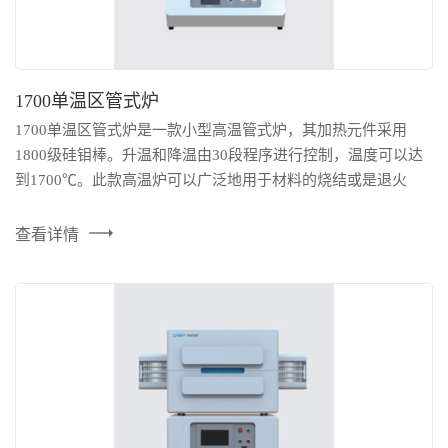
1700单温区管式炉
1700单温区管式炉是一款小型高温管式炉，其加热元件采用
1800级硅钼棒。升温和降温由30段程序进行控制，温度可以达
到1700℃。此款高温炉可以广泛地用于材料的烧结或是退火
（在真空或是惰性气体保护状态下）。管式炉炉体表面温度
≤60℃，炉膛采用高纯度氧化铝微晶纤维高温真空吸附成型。
查看详情
1700单温区管式炉专为高等院校﹑科研院所的实验室及工矿企
业在可控多种气氛及真空状态下对金属，非金属及其它化合物
进行烧结﹑熔化﹑分析而研...