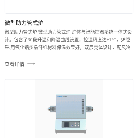
微型助力管式炉
微型助力管式炉 微型助力管式炉 炉体与智能控温系统一体式设
计。包含了30段升温和降温曲线设置，控温精度达±1°C。炉膛
采.用氧化铝多晶纤维材料保温效果好，双层壳体设计，配风冷
系统，表面温度低于60°C，可在多种气氛下工作。广泛应用于
高等院校、科研院所及工矿企业的气氛烧结、还原、真空退火
查看详情
等科研及生产工作。 技术参数 型号：TFH - 1200 - 30 - 220 设...