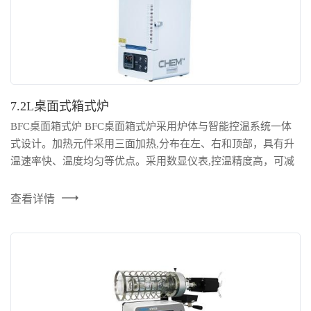
7.2L桌面式箱式炉
BFC桌面箱式炉 BFC桌面箱式炉采用炉体与智能控温系统一体
式设计。加热元件采用三面加热,分布在左、右和顶部，具有升
温速率快、温度均匀等优点。采用数显仪表,控温精度高，可减
少人为操作误差，提高工作效率。此外设备还配备急停按钮，
超温报警功能，提高了设备使用的安全性 。 产品特点： 1、保
查看详情
温材料采用真空吸附成型的氧化铝纤维无机材料,环保节能；
2、采用模糊 PID 控制,控温精...