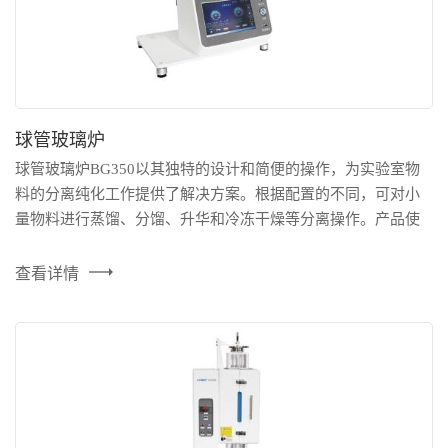
球管玻璃炉
球管玻璃炉BG350以其独特的设计和简便的操作，为实验室物
料的分离纯化工作提供了解决方案。根据配置的不同，可对小
量物料进行蒸馏、分馏、升华和冷冻干燥等分离操作。产品使
用带有导电涂层的石英管作为加热元件，加热快且易于观察，
可以将整个烘炉区域加热到300℃。此外，透明的样品区域便于
查看详情
进行实时观察，如果样品有热降解的迹象,可手动中断加热过
程。 产品特点： 占地空间小； 加热时间较短...