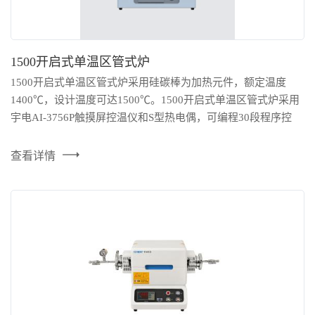
1500开启式单温区管式炉
1500开启式单温区管式炉采用硅碳棒为加热元件，额定温度
1400℃，设计温度可达1500℃。1500开启式单温区管式炉采用
宇电AI-3756P触摸屏控温仪和S型热电偶，可编程30段程序控
温，控温精度±1℃。设备中包含一套316L不锈钢快开法兰，双
环密封技术，可应用于真空或气氛下烧结、基片镀膜等实验环
查看详情
境。内置双层风冷结构，表面温度≤60℃。法兰两端加配支架，
减轻炉管负重，保证炉管使用寿命。 技术参数 ...