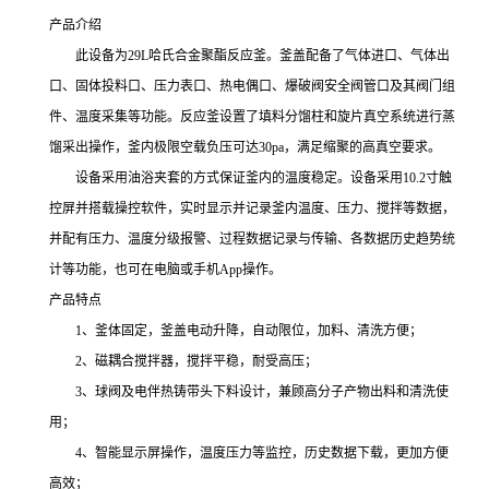
产品介绍
此设备为29L哈氏合金聚酯反应釜。釜盖配备了气体进口、气体出
口、固体投料口、压力表口、热电偶口、爆破阀安全阀管口及其阀门组
件、温度采集等功能。反应釜设置了填料分馏柱和旋片真空系统进行蒸
馏采出操作，釜内极限空载负压可达30pa，满足缩聚的高真空要求。
设备采用油浴夹套的方式保证釜内的温度稳定。设备采用10.2寸触
控屏并搭载操控软件，实时显示并记录釜内温度、压力、搅拌等数据，
并配有压力、温度分级报警、过程数据记录与传输、各数据历史趋势统
计等功能，也可在电脑或手机App操作。
产品特点
1、釜体固定，釜盖电动升降，自动限位，加料、清洗方便；
2、磁耦合搅拌器，搅拌平稳，耐受高压；
3、球阀及电伴热铸带头下料设计，兼顾高分子产物出料和清洗使
用；
4、智能显示屏操作，温度压力等监控，历史数据下载，更加方便
高效；