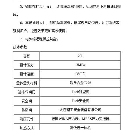
5、锚框搅拌桨叶设计，釜体底部30°倾角，实现物料下料快速且彻
底；
6、高温油浴设计，加热功率可调，能实现自动恒温，油浴系统带
强制风冷，控温效果更加高效便捷；
7、电脑端远程操控功能。
技术参数
29L
容积
3MPa
设计压力
350℃
设计温度
哈氏合金C276
釜体釜头材料
Fitok针型阀
进排气阀门
Fitok安全阀
安全阀
大连理工安全装备有限公司
防爆阀
德国WIKA压力表、MEAS压力变送器
测压元件
高低温一体机
加热方式