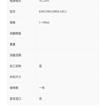
AC220V
电源电压
KMCFRD-DRM-L0G3
型号
1~100ml
规格
测量精度
重量
测量范围
加工定制
是
外形尺寸
保修期
一年
是否进口
否