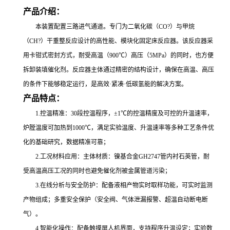
产品介绍：
本装置配置三路进气通道。专门为二氧化碳（CO?）与甲烷
（CH?）干重整反应设计的高性能、模块化固定床反应器。该反应器采
用卡钳式密封方式，耐受高温（900℃）高压（5MPa）的同时，也方便
拆卸装填催化剂。反应器主体通过精密的结构设计，确保在高温、高压
的条件下能够稳定运行，是高效·紧凑·低碳氢能的解决方案。
产品特点：
1.控温精准：30段控温程序，±1℃的控温精度及可控的升温速率，
炉膛温度可加热到1000℃，满足实验温度、升温速率等多种工艺条件优
化的基础研究，数据精准可靠；
2.工况材料应用：主体材质：镍基合金GH2747管内衬石英管，耐
受高温高压工况的同时也避免催化剂被金属管道污染；
3.在线分析与安全防护：配备液相产物实时取样功能，可实时监测
产物组成；多重安全保护（安全阀、气体泄漏报警、超温自动断电断
气）。
4.智能化操作：配备触摸屏人机界面，支持程序升温设定；实验数