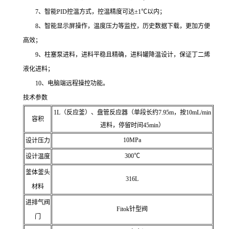
7、智能PID控温方式，控温精度可达±1℃以内；
8、智能显示屏操作，温度压力等监控，历史数据下载，更加方便
高效；
9、柱塞泵进料，进料平稳且精确，进料罐降温设计，保证丁二烯
液化进料；
10、电脑端远程操控功能。
技术参数
1L（反应釜）、盘管反应器（单段长约7.95m，按10mL/min
容积
进料，停留时间45min）
10MPa
设计压力
300℃
设计温度
釜体釜头
316L
材料
进排气阀
Fitok针型阀
门