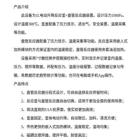
产品介绍
此设备为1L电动升降反应釜+盘管反应器装置。设计压力10MPa，
设计温度300℃。釜盖配备了压力显示、进出气、安全装置、温度采集
等功能。
盘管反应器配备了压力显示、温度采集等功能。反应釜采用嵌入式
加热模块的方式保证釜内的温度稳定，盘管反应器使用夹套油浴加热。
设备采用7寸触控屏并搭载操控软件，实时显示并记录釜内温度、
压力、搅拌等数据，并配有压力、温度分级报警、过程数据记录与传
输、各数据历史趋势统计等功能，也可在电脑或手机App操作。
产品特点
1、盘管反应器分段式设计，可自由选择反应停留时间；
2、反应釜与盘管反应器自由切换，适用于更加全面的使用场景；
3、简洁直观的UI人机界面，使实验更加高效；
4、釜盖固定，釜体电动升降，自动限位，加料、清洗方便；
5、传热更快的嵌入式加热模块，温度稳定，温场均衡；
6、磁耦合搅拌器，搅拌平稳，耐受高压；