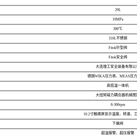
29L
10MPa
300℃
316L不锈钢
Fitok针型阀
Fitok安全阀
大连理工安全装备有限公
德国WIKA压力表、MEAS压
高低温一体机
大扭矩磁力耦合器机械搅
0-300rpm
10.2寸触摸屏显示温度、转速、
下展阀
超温报警、超压报警