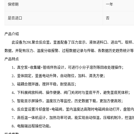
保修期
一年
是否进口
否
产品介绍
此设备为29L聚合反应釜。釜盖配备了压力显示、液体进料口、进出气、取样
数据，并配有压力、温度分级报警、过程数据记录与传输、各数据历史趋势统计等
产品特点
1、真空泵+收集罐+管线伴热设计，可进行小分子溶剂等回收处理操作；
2、釜体固定，釜盖电动升降，自动限位，加料、清洗方便；
3、磁耦合搅拌器，搅拌平稳，耐受高压；
4、下料展阀放料阀、操作便捷、阀门关闭时与釜底平齐，避免釜底死体积；
5、智能显示屏操作，温度压力等监控，历史数据下载，更加方便高效；
6、反应釜设置冷却盘管+电磁阀，釜内温度达高限时电磁阀自动打开，盘管
7、高低温一体机设计，加热功率可调，能实现自动恒温，压缩机制冷，控温
8、电脑端远程操控功能。