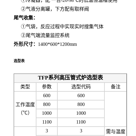
①冷凝器，配 一台-20-98℃的低温恒温槽使用
②气液分离罐，下方配有取样阀
尾气收集：
①气袋，反应过程中实现实时搜集气体
②尾气端流量监控系统
外形尺寸：
1400*600*1200mm
选型表
TFP系列高压管式炉选型表
类型
参数
选型代码
备注
600
600
800
800
工作温度
（℃）
1000
1000
1100
1100
3
3
需与温度