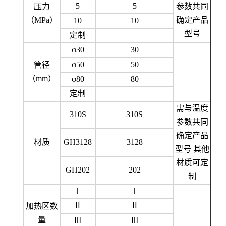
5
5
压力
参数共同
（MPa）
确定产品
10
10
型号
定制
φ30
30
φ50
50
管径
（mm）
φ80
80
定制
需与温度
310S
310S
参数共同
确定产品
材质
GH3128
3128
型号 其他
材质可定
GH202
202
制
Ⅰ
Ⅰ
Ⅱ
Ⅱ
加热区数
量
Ⅲ
Ⅲ