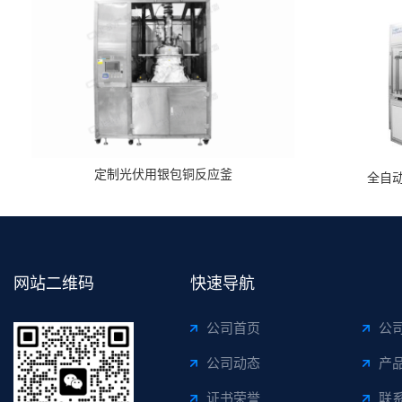
定制光伏用银包铜反应釜
全自
网站二维码
快速导航
公司首页
公
公司动态
产
证书荣誉
联