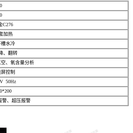
0
0
C276
套加热
环槽水冷
降、翻转
真空、氧含量分析
摸屏控制
0V 50Hz
0*200
报警、超压报警