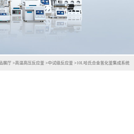
品展厅
>
高温高压反应釜
>
中试级反应釜
>
10L哈氏合金氢化釜集成系统