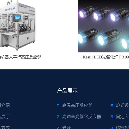
动机器人平行高压反应釜
Kessil LED光催化灯 PR16
产品展示
司介绍
高温高压反应釜
炉式设
品展厅
高通量光催化反应器
固定床
系方式
光源
精密控