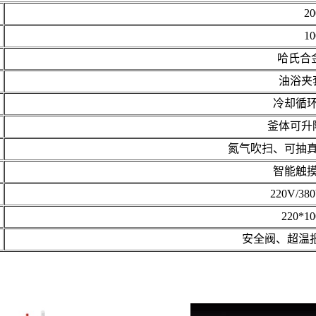
20
10
哈氏合金
油浴夹
冷却循
釜体可升
氮气吹扫、可抽
智能触
220V/38
220*10
安全阀、超温