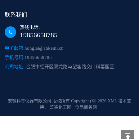
联系我们
热线电话:
19856658785
电子邮箱:
honglei@ahkemi.cn
手机号码:
19856658785
公司地址:
合肥市经开区双龙路与望客路交口科幂园区
安徽科幂仪器有限公司
版权所有 Copyright (©) 2026
XML
技术支
持：
盖德化工网
食品商务网