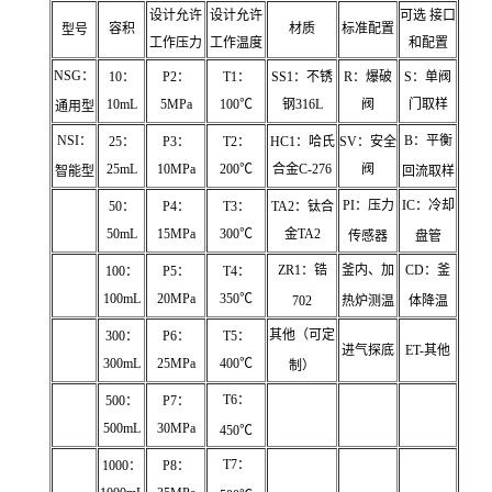
设计允许
设计允许
可选 接口
容积
材质
标准配置
型号
工作压力
工作温度
和配置
NSG：
10：
P2：
T1：
SS1：不锈
R：爆破
S：单阀
10mL
5MPa
100℃
钢316L
阀
门取样
通用型
NSI：
B：平衡
25：
P3：
T2：
HC1：哈氏
SV：安全
25mL
10MPa
200℃
合金C-276
阀
智能型
回流取样
PI：压力
IC：冷却
50：
P4：
T3：
TA2：钛合
50mL
15MPa
300℃
金TA2
传感器
盘管
ZR1：锆
釜内、加
CD：釜
100：
P5：
T4：
100mL
20MPa
350℃
702
热炉测温
体降温
其他（可定
300：
P6：
T5：
进气探底
ET-其他
300mL
25MPa
400℃
制）
T6：
500：
P7：
500mL
30MPa
450℃
T7：
1000：
P8：