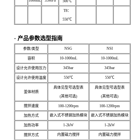
1000mL
35MPa
500℃
T8：
550℃
· 产品参数选型指南
NSG
NSI
参数/类型
10-1000mL
10-1000mL
容积
345bar
345bar
设计允许使用压力
550℃
550℃
设计允许使用温度
具体见型号选型表
具体见型号选型表
釜体材质
(其他可选)
(其他可选)
搅拌速度
100-1200rpm
100-1200rpm
嵌入式不锈钢加热模块
嵌入式不锈钢加热模块
加热方式
1-2kW
1-2kW
加热功率
内置磁力搅拌
内置磁力搅拌
搅拌方式