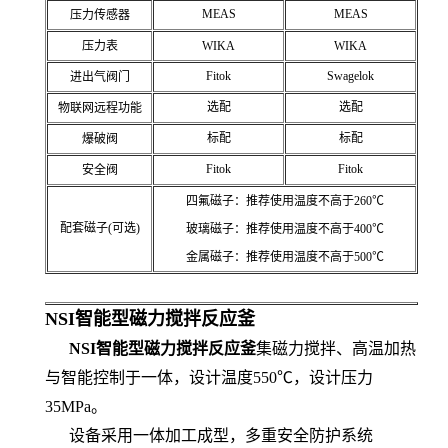
MEAS
MEAS
压力传感器
压力表
WIKA
WIKA
Fitok
Swagelok
进出气阀门
选配
选配
物联网远程功能
标配
标配
爆破阀
Fitok
Fitok
安全阀
四氟磁子：推荐使用温度不高于260℃
配套磁子(可选)
玻璃磁子：推荐使用温度不高于400℃
金属磁子：推荐使用温度不高于500℃
NSI智能型磁力搅拌反应釜
NSI
智能型磁力搅拌反应釜
集磁力搅拌、高温加热
与智能控制于一体，
设计温度
550
℃，设计压力
35MPa
。
设备
采用一体加工成型
，
多
重安全防护系统