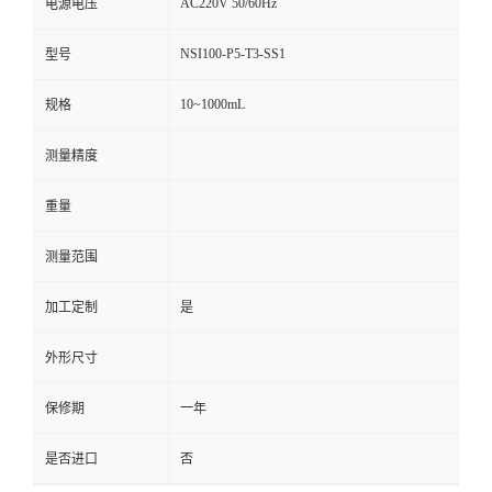
AC220V 50/60Hz
电源电压
NSI100-P5-T3-SS1
型号
10~1000mL
规格
测量精度
重量
测量范围
加工定制
是
外形尺寸
保修期
一年
是否进口
否