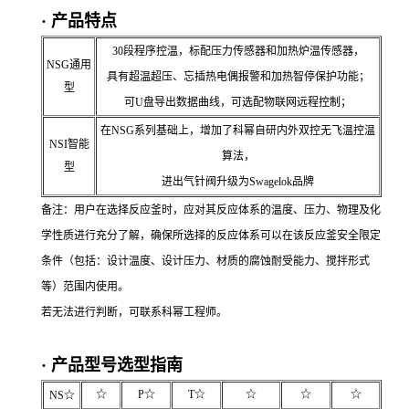
· 产品特点
30段程序控温，标配压力传感器和加热炉温传感器，
NSG通用
具有超温超压、忘插热电偶报警和加热智停保护功能；
型
可U盘导出数据曲线，可选配物联网远程控制；
在NSG系列基础上，增加了科幂自研内外双控无飞温控温
NSI智能
算法，
型
进出气针阀升级为Swagelok品牌
备注：用户在选择反应釜时，应对其反应体系的温度、压力、物理及化
学性质进行充分了解，确保所选择的反应体系可以在该反应釜安全限定
条件（包括：设计温度、设计压力、材质的腐蚀耐受能力、搅拌形式
等）范围内使用。
若无法进行判断，可联系科幂工程师。
· 产品型号选型指南
☆
P☆
T☆
☆
☆
☆
NS☆