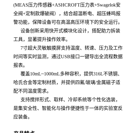
(MEAS
压力传感器
+ASHCROFT
压力表
+Swagelok
安
全阀
+
定制
款
爆破阀
），
结合超温断电、超压蜂鸣报
警功能，保障设备可在
高温
高压环境下的安全运行。
设备创新采用快开式模块化设计，搭配助力拆装
工具，显著提升操作效率
。
7
寸超大灵敏触摸屏支持温度、转速、压力及工作
时间等实时监测，通过
USB
接口一键导出全流程数据
报表。
覆盖
10
mL
~10
00mL
多种容积，提供
316L
不锈钢、
哈氏合金等定制材质，并提供四氟
/
玻璃
/
金属磁子适
配不同温度需求
。
支持搅拌形式、取样、冷却系统等个性化选装，
是集安全性、智能化与操作便捷性于一体的
实验室
反
应装备。