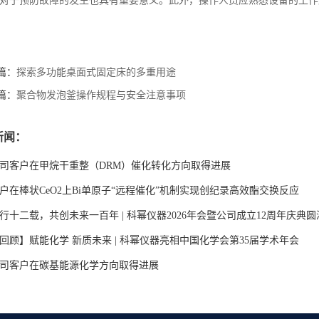
对于预防故障的发生也具有重要意义。此外，操作人员应熟悉设备的工作
篇：
探索多功能桌面式固定床的多重用途
篇：
聚合物发泡釜操作规程与安全注意事项
新闻：
司客户在甲烷干重整（DRM）催化转化方向取得进展
户在棒状CeO2上Bi单原子“远程催化”机制实现创纪录高效酯交换反应
行十二载，共创未来一百年 | 科幂仪器2026年会暨公司成立12周年庆典
回顾】赋能化学 新质未来 | 科幂仪器亮相中国化学会第35届学术年会
司客户在碳基能源化学方向取得进展