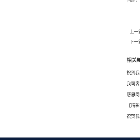
问题，
上一
下一
相关
祝贺我
我司客
感恩同
【精彩
祝贺我