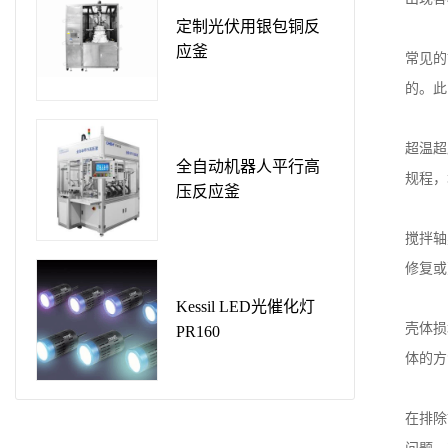
定制光伏用银包铜反
应釜
常见的
的。此
超温超
全自动机器人平行高
规程，
压反应釜
搅拌轴
修复或
Kessil LED光催化灯
壳体损
PR160
体的方
在排除