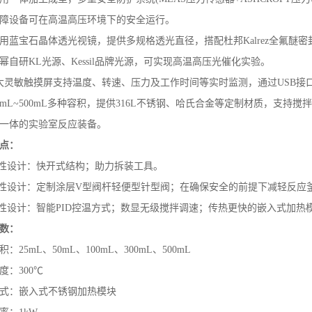
障设备可在高温高压环境下的安全运行。
用蓝宝石晶体透光视镜，提供多规格透光直径，搭配杜邦Kalrez全氟
幂自研KL光源、Kessil品牌光源，可实现高温高压光催化实验。
大灵敏触摸屏支持温度、转速、压力及工作时间等实时监测，通过USB接
5mL~500mL多种容积，提供316L不锈钢、哈氏合金等定制材质，支
一体的实验室反应装备。
点：
效性设计：快开式结构；助力拆装工具。
捷性设计：定制涂层V型阀杆轻便型针型阀；在确保安全的前提下减轻反应
确性设计：智能PID控温方式；数显无级搅拌调速；传热更快的嵌入式加热
数：
：25mL、50mL、100mL、300mL、500mL
度：300℃
式：嵌入式不锈钢加热模块