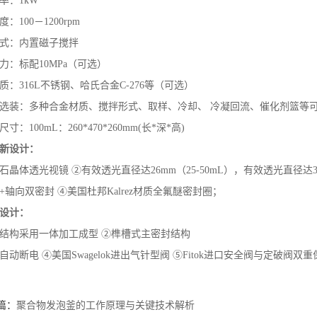
率：1kW
：100－1200rpm
式：内置磁子搅拌
力：标配10MPa（可选）
质：316L不锈钢、哈氏合金C-276等（可选）
选装：多种合金材质、搅拌形式、取样、冷却、 冷凝回流、催化剂篮等
寸：100mL：260*470*260mm(长*深*高)
新设计：
石晶体透光视镜 ②有效透光直径达26mm（25-50mL），有效透光直径达35m
+轴向双密封 ④美国杜邦Kalrez材质全氟醚密封圈；
设计：
结构采用一体加工成型 ②榫槽式主密封结构
自动断电 ④美国Swagelok进出气针型阀 ⑤Fitok进口安全阀与定破阀双重
篇：
聚合物发泡釜的工作原理与关键技术解析