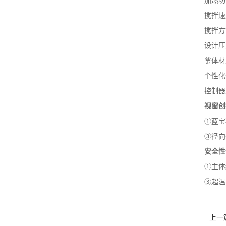
加热功
搅拌速度
搅拌方
设计压
釜体材
个性化
控制器尺
视窗创
①蓝宝
③径向
安全性
①主体
③超温
上一