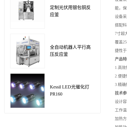
定制光伏用银包铜反
能，保
应釜
设备采
搭配科
7寸超
覆盖2
全自动机器人平行高
捷性于
压反应釜
产品特
1.高
2.便
3.精
Kessil LED光催化灯
技术参
PR160
设计容积
工作温
加热方