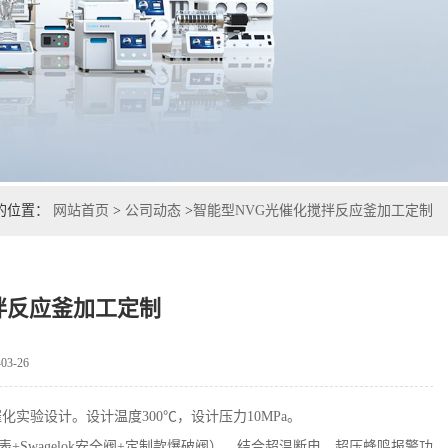
的位置：
网站首页
>
公司动态
>
智能型NVG光催化搅拌反应釜加工定制
拌反应釜加工定制
3-26
实验设计。设计温度300℃，设计压力10MPa。
表+Swagelok安全阀+定制款爆破阀），结合超温断电、超压蜂鸣报警功