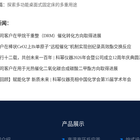
篇：
探索多功能桌面式固定床的多重用途
新闻：
司客户在甲烷干重整（DRM）催化转化方向取得进展
户在棒状CeO2上Bi单原子“远程催化”机制实现创纪录高效酯交换反应
行十二载，共创未来一百年 | 科幂仪器2026年会暨公司成立12周年庆典
司客户在用于光热催化二氧化碳合成碳酸二甲酯方向取得进展
回顾】赋能化学 新质未来 | 科幂仪器亮相中国化学会第35届学术年会
产品展示
司介绍
高温高压反应釜
炉式设