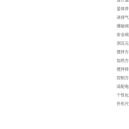
设计温
釜体斧
进排气
爆破阀
安全阀
测压元
搅拌方
加热方
搅拌转速
控制方
适配电源：
个性化
外形尺寸