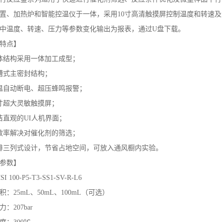
置、加热炉和智能控温仪于一体，采用10寸高清触摸屏控制温度和转速及
中温度、转速、压力等参数变化输出为报表，通过U盘下载。
特点】
体结构采用一体加工成型；
槽式主密封结构；
温自动断电、超压蜂鸣报警；
0寸超大灵敏触摸屏；
洁直观的UI人机界面；
效率解决对催化剂的筛选；
排三列式设计，节省占地空间，可放入通风橱内实验。
参数】
I 100-P5-T3-SS1-SV-R-L6
积：25mL、50mL、100mL（可选）
：207bar