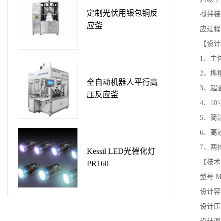
定制光伏用银包铜反
搅拌装
应釜
应过程
【设计
1、主
2、榫
全自动机器人平行高
3、超
压反应釜
4、1
5、简
6、高
7、两
Kessil LED光催化灯
【技术
PR160
型号:MS
设计容
设计压力