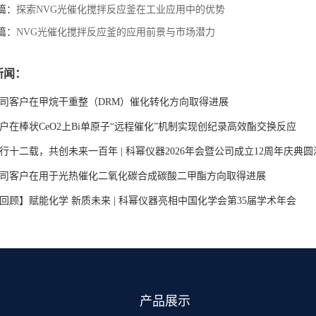
篇：
探索NVG光催化搅拌反应釜在工业应用中的优势
篇：
NVG光催化搅拌反应釜的应用前景与市场潜力
新闻：
司客户在甲烷干重整（DRM）催化转化方向取得进展
户在棒状CeO2上Bi单原子“远程催化”机制实现创纪录高效酯交换反应
行十二载，共创未来一百年 | 科幂仪器2026年会暨公司成立12周年庆典
司客户在用于光热催化二氧化碳合成碳酸二甲酯方向取得进展
回顾】赋能化学 新质未来 | 科幂仪器亮相中国化学会第35届学术年会
产品展示