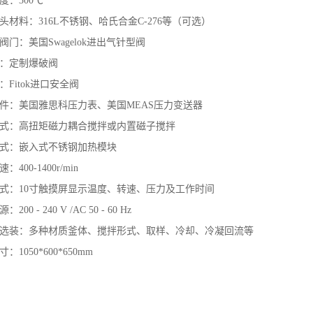
度：300℃
头材料：316L不锈钢、哈氏合金C-276等（可选）
阀门：美国Swagelok进出气针型阀
：定制爆破阀
：Fitok进口安全阀
件：美国雅思科压力表、美国MEAS压力变送器
式：高扭矩磁力耦合搅拌或内置磁子搅拌
式：嵌入式不锈钢加热模块
：400-1400r/min
式：10寸触摸屏显示温度、转速、压力及工作时间
200 - 240 V /AC 50 - 60 Hz
选装：多种材质釜体、搅拌形式、取样、冷却、冷凝回流等
：1050*600*650mm