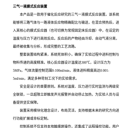
三气一液膜式反应装置
本产品是一款用于催化反应研究的三气一液膜式反应装置。该系统
能够将三路气体与一路液体反应物精确配比与输送，在混合预热后，进
入其核心的膜式反应器（也可切换为常规固定床反应器）中，在设定的
温度与压力下进行高效反应。反应后的产物经由冷却、自动气液分离，
最终被收集与分析，形成完整的工艺流路。
整套装置结构紧凑，系统死体积小，确保了实验过程中进料控制与
物料传递的高度精准。核心反应器设计温度达300℃，设计压力为
5MPa，气体流量控制范围0-100ml/min，液体进料精度高达0.001-
5ml/min，满足多种苛刻工况下的实验需求。
安全是设计的首要原则。系统对温度、压力进行实时监测与两级安
全联锁，一旦超限立即触发声光报警并自动停止加热，为实验人员与设
备提供坚实保障。
装置采用模块化理念设计，布局灵活，支持根据未来的研究方向进
行功能扩展或非标定制。
控制系统不仅支持本地触摸屏操作，还集成了远程操控功能，用户