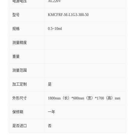
AC220V
电源电压
KMCFRF-M-L1G3-300-50
型号
0.5~10ml
规格
测量精度
重量
测量范围
加工定制
是
外形尺寸
1800mm（长）*680mm（宽）*1700（高）mm
保修期
一年
是否进口
否