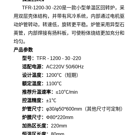
TFR-1200-30 -220是一款小型单温区回转炉，采
用双层壳体结构，并带有风冷系统，内部通过电机驱
动炉管转动，转速低，旋转更平稳。炉管采用异型石
英管，内部焊接有扬料板，可使粉体烧结更加充分和
均匀。
产品参数
型号：
TFR - 1200 - 30 -220
适配电源：
AC220V 50/60Hz
设计温度：
1200℃（短期）
额定温度：
1100℃
推荐升温速率：
≤10℃/min
控温精度：
±1℃
炉管尺寸：
φ30/
φ
50*600mm（其他尺寸可定制）
炉膛尺寸：
Φ80*220mm
加热区长度：
220mm
恒温区长度：
80mm