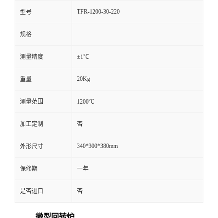
TFR-1200-30-220
型号
规格
测量精度
±1℃
20Kg
重量
测量范围
1200℃
加工定制
否
340*300*380mm
外形尺寸
保修期
一年
是否进口
否
微型回转炉