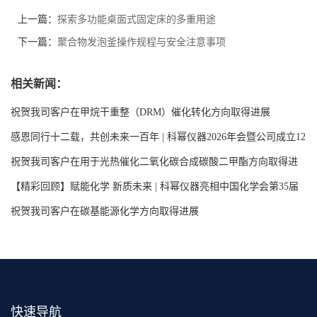
上一篇：
探索多功能桌面式固定床的多重用途
下一篇：
聚合物发泡釜操作规程与安全注意事项
相关新闻：
祝贺我司客户在甲烷干重整（DRM）催化转化方向取得进展
感恩同行十二载，共创未来一百年 | 科幂仪器2026年会暨公司成立12
周年庆典圆满举行
祝贺我司客户在用于光热催化二氧化碳合成碳酸二甲酯方向取得进
展
【精彩回顾】赋能化学 新质未来 | 科幂仪器亮相中国化学会第35届
学术年会
祝贺我司客户在碳基能源化学方向取得进展
快速导航